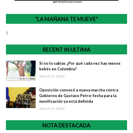
"LA MAÑANA TE MUEVE"
1
RECENT IN ULTIMA
Si no lo sabias ¿Por qué cada vez hay menos
bebés en Colombia?
March 31, 2024
Oposición convocó a nueva marcha contra
Gobierno de Gustavo Petro: fecha para la
movilización ya está definida
March 31, 2024
NOTA DESTACADA