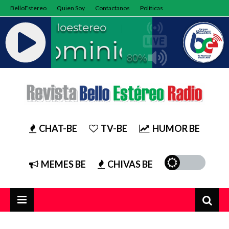
BelloEstereo
Quien Soy
Contactanos
Políticas
CHAT-BE
TV-BE
HUMOR BE
MEMES BE
CHIVAS BE