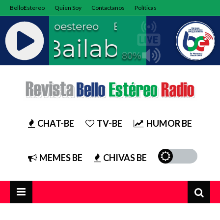
BelloEstereo
Quien Soy
Contactanos
Políticas
CHAT-BE
TV-BE
HUMOR BE
MEMES BE
CHIVAS BE