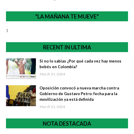
"LA MAÑANA TE MUEVE"
1
RECENT IN ULTIMA
Si no lo sabias ¿Por qué cada vez hay menos
bebés en Colombia?
March 31, 2024
Oposición convocó a nueva marcha contra
Gobierno de Gustavo Petro: fecha para la
movilización ya está definida
March 31, 2024
NOTA DESTACADA