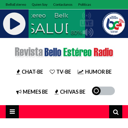
BelloEstereo
Quien Soy
Contactanos
Políticas
CHAT-BE
TV-BE
HUMOR BE
MEMES BE
CHIVAS BE