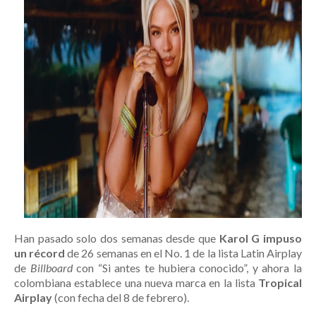
Han pasado solo dos semanas desde que
Karol G impuso
un récord
de 26 semanas en el No. 1 de la lista Latin Airplay
de
Billboard
con “Si antes te hubiera conocido”, y ahora la
colombiana establece una nueva marca en la lista
Tropical
Airplay
(con fecha del 8 de febrero).