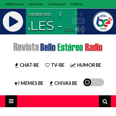
BelloEstereo
Quien Soy
Contactanos
Políticas
CHAT-BE
TV-BE
HUMOR BE
MEMES BE
CHIVAS BE